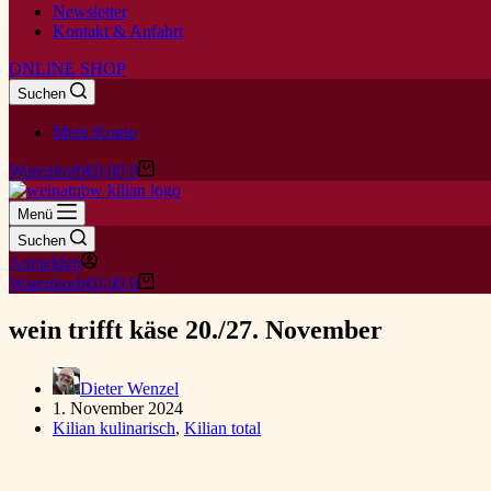
Newsletter
Kontakt & Anfahrt
ONLINE SHOP
Suchen
Mein Konto
Warenkorb
€
0,00
0
Menü
Suchen
Anmelden
Warenkorb
€
0,00
0
wein trifft käse 20./27. November
Dieter Wenzel
1. November 2024
Kilian kulinarisch
,
Kilian total