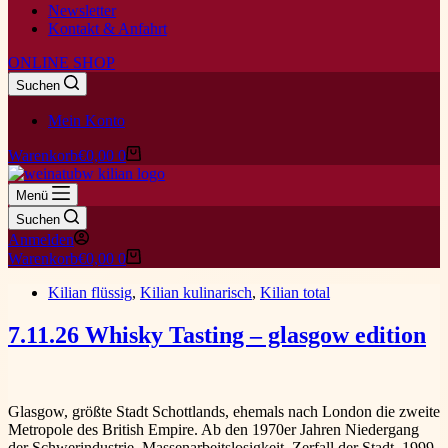
Newsletter
Kontakt & Anfahrt
ONLINE SHOP
Suchen
Mein Konto
Warenkorb
€
0,00
0
Menü
Suchen
Anmelden
Warenkorb
€
0,00
0
Kilian flüssig
,
Kilian kulinarisch
,
Kilian total
7.11.26 Whisky Tasting – glasgow edition
Glasgow, größte Stadt Schottlands, ehemals nach London die zweite
Metropole des British Empire. Ab den 1970er Jahren Niedergang
der Schwerindustrie, Massenarbeitslosigkeit, Zerfall der Stadt. 1999