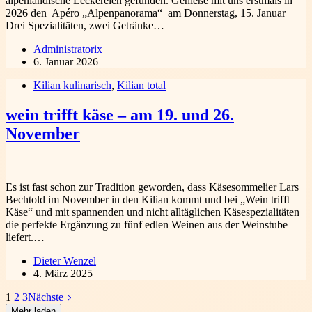
alpenländische Leckereien gefunden. Genieße mit uns erstmals in
2026 den Apéro „Alpenpanorama“ am Donnerstag, 15. Januar
Drei Spezialitäten, zwei Getränke…
Administratorix
6. Januar 2026
Kilian kulinarisch
,
Kilian total
wein trifft käse – am 19. und 26.
November
Es ist fast schon zur Tradition geworden, dass Käsesommelier Lars
Bechtold im November in den Kilian kommt und bei „Wein trifft
Käse“ und mit spannenden und nicht alltäglichen Käsespezialitäten
die perfekte Ergänzung zu fünf edlen Weinen aus der Weinstube
liefert.…
Dieter Wenzel
4. März 2025
1
2
3
Nächste
Mehr laden