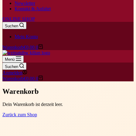
Newsletter
Kontakt & Anfahrt
ONLINE SHOP
Suchen
Mein Konto
Warenkorb
€
0,00
0
Menü
Suchen
Anmelden
Warenkorb
€
0,00
0
Warenkorb
Dein Warenkorb ist derzeit leer.
Zurück zum Shop