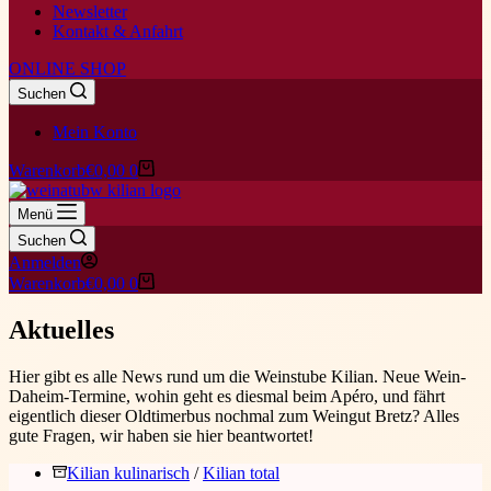
Newsletter
Kontakt & Anfahrt
ONLINE SHOP
Suchen
Mein Konto
Warenkorb
€
0,00
0
Menü
Suchen
Anmelden
Warenkorb
€
0,00
0
Aktuelles
Hier gibt es alle News rund um die Weinstube Kilian. Neue Wein-
Daheim-Termine, wohin geht es diesmal beim Apéro, und fährt
eigentlich dieser Oldtimerbus nochmal zum Weingut Bretz? Alles
gute Fragen, wir haben sie hier beantwortet!
Kilian kulinarisch
/
Kilian total