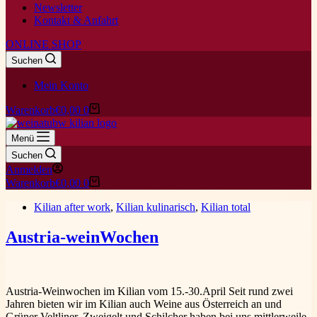
Newsletter
Kontakt & Anfahrt
ONLINE SHOP
Suchen
Mein Konto
Warenkorb
€
0,00
0
Menü
Suchen
Anmelden
Warenkorb
€
0,00
0
Kilian after work
,
Kilian kulinarisch
,
Kilian total
Austria-weinWochen
Austria-Weinwochen im Kilian vom 15.-30.April Seit rund zwei
Jahren bieten wir im Kilian auch Weine aus Österreich an und
Grüner Veltliner, Zweigelt und Schilcher haben bei uns mittlerweile