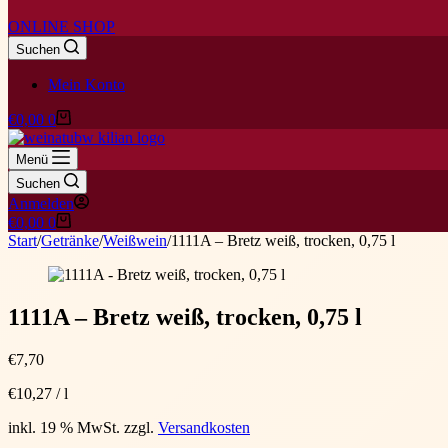
ONLINE SHOP
Suchen
Mein Konto
Warenkorb
€
0,00
0
Menü
Suchen
Anmelden
Warenkorb
€
0,00
0
Start
/
Getränke
/
Weißwein
/
1111A – Bretz weiß, trocken, 0,75 l
1111A – Bretz weiß, trocken, 0,75 l
€
7,70
€
10,27
/
l
inkl. 19 % MwSt.
zzgl.
Versandkosten