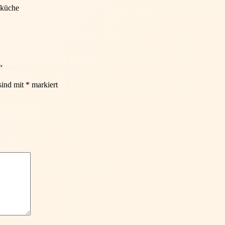
eküche
“
sind mit
*
markiert