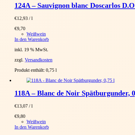
124A – Sauvignon blanc Doscarlos D.O.,
€
12,93
/
l
€
9,70
Weißwein
In den Warenkorb
inkl. 19 % MwSt.
zzgl.
Versandkosten
Produkt enthält: 0,75
l
118A – Blanc de Noir Spätburgunder, 0
€
13,07
/
l
€
9,80
Weißwein
In den Warenkorb