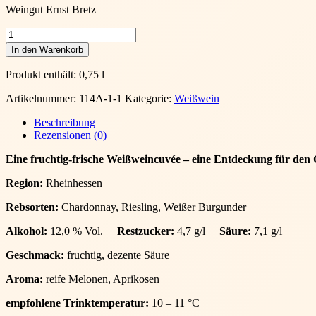
Weingut Ernst Bretz
1111A
-
In den Warenkorb
Bretz
weiß,
Produkt enthält: 0,75
l
trocken,
0,75
Artikelnummer:
114A-1-1
Kategorie:
Weißwein
l
Menge
Beschreibung
Rezensionen (0)
Eine fruchtig-frische Weißweincuvée – eine Entdeckung für de
Region:
Rheinhessen
Rebsorten:
Chardonnay, Riesling, Weißer Burgunder
Alkohol:
12,0 % Vol.
Restzucker:
4,7 g/l
Säure:
7,1 g/l
Geschmack:
fruchtig, dezente Säure
Aroma:
reife Melonen, Aprikosen
empfohlene Trinktemperatur:
10 – 11 °C