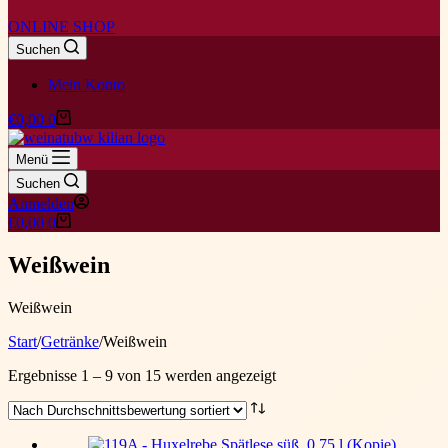
ONLINE SHOP
Suchen
Mein Konto
Warenkorb
€
0,00
0
Menü
Suchen
Anmelden
Warenkorb
€
0,00
0
Weißwein
Weißwein
Start
/
Getränke
/
Weißwein
Nach
Ergebnisse 1 – 9 von 15 werden angezeigt
Durchschnittsbewertung
sortiert