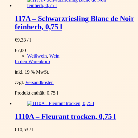
117A – Schwarzriesling Blanc de Noir
feinherb, 0,75 l
€
9,33
/
l
€
7,00
Weißwein
,
Wein
In den Warenkorb
inkl. 19 % MwSt.
zzgl.
Versandkosten
Produkt enthält: 0,75
l
1110A – Fleurant trocken, 0,75 l
€
10,53
/
l