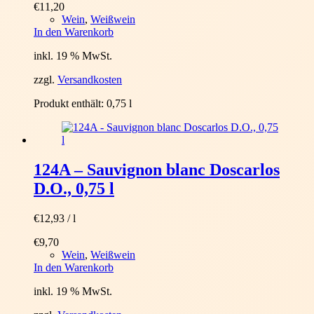
€
11,20
Wein
,
Weißwein
In den Warenkorb
inkl. 19 % MwSt.
zzgl.
Versandkosten
Produkt enthält: 0,75
l
124A – Sauvignon blanc Doscarlos
D.O., 0,75 l
€
12,93
/
l
€
9,70
Wein
,
Weißwein
In den Warenkorb
inkl. 19 % MwSt.