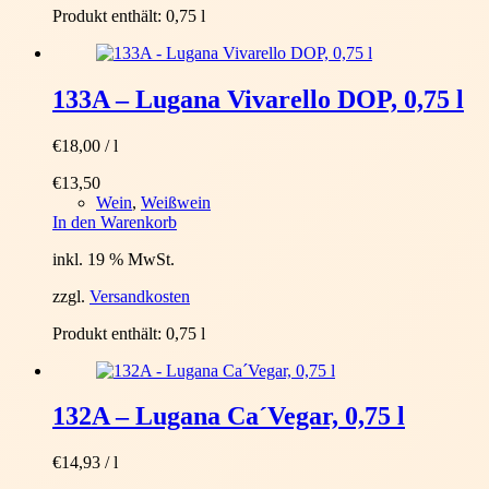
Produkt enthält: 0,75
l
133A – Lugana Vivarello DOP, 0,75 l
€
18,00
/
l
€
13,50
Wein
,
Weißwein
In den Warenkorb
inkl. 19 % MwSt.
zzgl.
Versandkosten
Produkt enthält: 0,75
l
132A – Lugana Ca´Vegar, 0,75 l
€
14,93
/
l