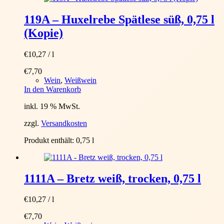
119A – Huxelrebe Spätlese süß, 0,75 l
(Kopie)
€
10,27
/
l
€
7,70
Wein
,
Weißwein
In den Warenkorb
inkl. 19 % MwSt.
zzgl.
Versandkosten
Produkt enthält: 0,75
l
1111A – Bretz weiß, trocken, 0,75 l
€
10,27
/
l
€
7,70