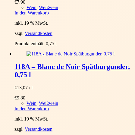
€
7,90
Wein
,
Weißwein
In den Warenkorb
inkl. 19 % MwSt.
zzgl.
Versandkosten
Produkt enthält: 0,75
l
118A – Blanc de Noir Spätburgunder,
0,75 l
€
13,07
/
l
€
9,80
Wein
,
Weißwein
In den Warenkorb
inkl. 19 % MwSt.
zzgl.
Versandkosten