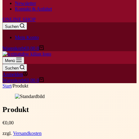
Newsletter
Kontakt & Anfahrt
ONLINE SHOP
Suchen
Mein Konto
Warenkorb
€
0,00
0
Menü
Suchen
Anmelden
Warenkorb
€
0,00
0
Start
/
Produkt
Produkt
€
0,00
zzgl.
Versandkosten