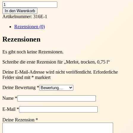
Merlot,
trocken,
In den Warenkorb
0,75
Artikelnummer:
316E-1
l
Menge
Rezensionen (0)
Rezensionen
Es gibt noch keine Rezensionen.
Schreibe die erste Rezension für „Merlot, trocken, 0,75 l“
Deine E-Mail-Adresse wird nicht veröffentlicht.
Erforderliche
Felder sind mit
*
markiert
Deine Bewertung
*
Name
*
E-Mail
*
Deine Rezension
*