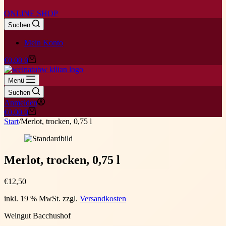
ONLINE SHOP
Suchen
Mein Konto
Warenkorb
€
0,00
0
Menü
Suchen
Anmelden
Warenkorb
€
0,00
0
Start
/
Merlot, trocken, 0,75 l
Merlot, trocken, 0,75 l
€
12,50
inkl. 19 % MwSt.
zzgl.
Versandkosten
Weingut Bacchushof