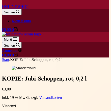
ONLINE SHOP
Suchen
Mein Konto
Warenkorb
€
0,00
0
Menü
Suchen
Anmelden
Warenkorb
€
0,00
0
Start
/
KOPIE: Jubi-Schoppen, rot, 0,2 l
KOPIE: Jubi-Schoppen, rot, 0,2 l
€
3,00
inkl. 19 % MwSt.
zzgl.
Versandkosten
Vincenzi