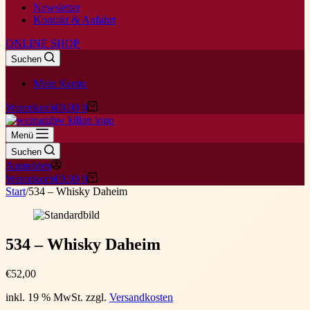
Newsletter
Kontakt & Anfahrt
ONLINE SHOP
Suchen
Mein Konto
Warenkorb
€
0,00
0
Menü
Suchen
Anmelden
Warenkorb
€
0,00
0
Start
/
534 – Whisky Daheim
534 – Whisky Daheim
€
52,00
inkl. 19 % MwSt.
zzgl.
Versandkosten