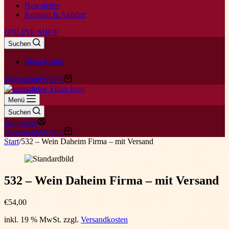
Newsletter
Kontakt & Anfahrt
ONLINE SHOP
Suchen
Mein Konto
Warenkorb
€
0,00
0
Menü
Suchen
Anmelden
Warenkorb
€
0,00
0
Start
/
532 – Wein Daheim Firma – mit Versand
532 – Wein Daheim Firma – mit Versand
€
54,00
inkl. 19 % MwSt.
zzgl.
Versandkosten