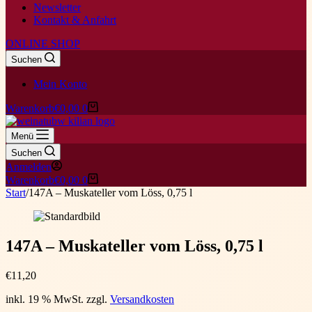
Newsletter
Kontakt & Anfahrt
ONLINE SHOP
Suchen
Mein Konto
Warenkorb
€
0,00
0
Menü
Suchen
Anmelden
Warenkorb
€
0,00
0
Start
/
147A – Muskateller vom Löss, 0,75 l
147A – Muskateller vom Löss, 0,75 l
€
11,20
inkl. 19 % MwSt.
zzgl.
Versandkosten