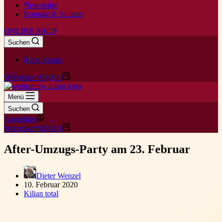
Newsletter
Kontakt & Anfahrt
ONLINE SHOP
Suchen
Mein Konto
Warenkorb
€
0,00
0
Menü
Suchen
Anmelden
Warenkorb
€
0,00
0
After-Umzugs-Party am 23. Februar
Dieter Wenzel
10. Februar 2020
Kilian total